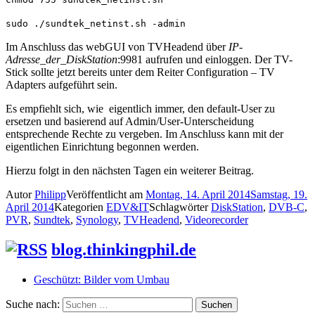
sudo ./sundtek_netinst.sh -admin
Im Anschluss das webGUI von TVHeadend über
IP-
Adresse_der_DiskStation
:9981 aufrufen und einloggen. Der TV-
Stick sollte jetzt bereits unter dem Reiter Configuration – TV
Adapters aufgeführt sein.
Es empfiehlt sich, wie eigentlich immer, den default-User zu
ersetzen und basierend auf Admin/User-Unterscheidung
entsprechende Rechte zu vergeben. Im Anschluss kann mit der
eigentlichen Einrichtung begonnen werden.
Hierzu folgt in den nächsten Tagen ein weiterer Beitrag.
Autor
Philipp
Veröffentlicht am
Montag, 14. April 2014
Samstag, 19.
April 2014
Kategorien
EDV&IT
Schlagwörter
DiskStation
,
DVB-C
,
PVR
,
Sundtek
,
Synology
,
TVHeadend
,
Videorecorder
blog.thinkingphil.de
Geschützt: Bilder vom Umbau
Suche nach:
Suchen