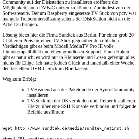
Community auf der Diskstation zu installieren eröffnete die
Möglichkeit, auch DVB-C nutzen zu können. Zumindest von der
Softwareseite. Der am Raspberry eingesetzte TV-Stick von pctv war
mangels Treiberunterstützung seitens der DiskStation nicht an die
Arbeit zu bringen.
Lösung bietet hier die Firma Sundtek aus Berlin. Für einen grob 20
€ höheren Preis für einen TV-Stick gegenüber den üblichen
Verdächtigen gibt es beim Modell MediaTV Pro III volle
Linuxkompatibilität und einen grandiosen Support. Einen Haken
gibt es natürlich: es wird nur in Kleinserie und Losen gefertigt, alles
nichts für Eilige. Ich hatte jedoch Glück und innerhalb einer Woche
den bestellten DVB-C Stick im Briefkasten.
Weg zum Erfolg:
TVHeadend aus der Paketquelle der Syno-Community
installieren
TV-Stick mit der DS verbinden und Treiber installieren.
Hierzu über eine SSH-Konsole verbinden und folgende
Befehle ausführen:
wget http://www.sundtek.de/media/sundtek_netinst.sh
chmod 755 sundtek_netinst.sh