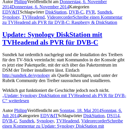
Autor
Philipp
Veröffentlicht am
Donnerstag, 6. November
2014
Donnerstag, 6. November 2014
Kategorien
EDV&IT
Schlagwörter
DiskStation
,
DVB-C
,
PVR
,
Sundtek
,
Synology
,
TVHeadend
,
Videorecorder
Schreibe einen Kommentar
zu TVHeadend als PVR für DVB-C: Raspberry & DiskStation
Update: Synology DiskStation mit
TVHeadend als PVR für DVB-C
Sundtek hat ordentlich nachgelegt und die Installation des Treibers
für den TV-Stick vereinfacht: statt Kommandos in der Konsole gibt
es jetzt eine Paketquelle, mit der sich über das Paketzentrum im
DSM der Treiber installieren lässt. Einfach
http://sundtek.de/synology
als Quelle hinzufügen, und unter der
Rubrik Community den Treiber raussuchen und installieren.
Wirklich gut funktioniert die Geschichte jedoch noch nicht.
„Update: Synology DiskStation mit TVHeadend als PVR für DVB-
C“
weiterlesen
Autor
Philipp
Veröffentlicht am
Sonntag, 18. Mai 2014
Sonntag, 6.
Juli 2014
Kategorien
EDV&IT
Schlagwörter
DiskStation
,
DS114
,
DVB-C
,
Sundtek
,
Synology
,
TVHeadend
,
Videorecorder
Schreibe
einen Kommentar
zu Update: Synology DiskStation mit