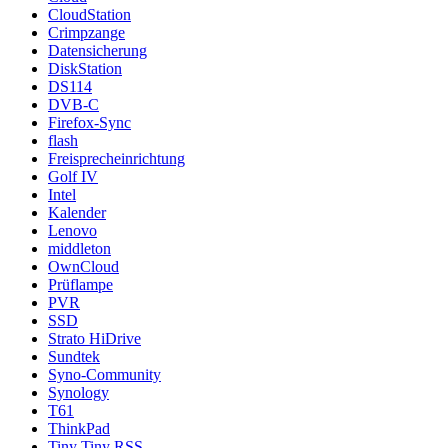
CloudStation
Crimpzange
Datensicherung
DiskStation
DS114
DVB-C
Firefox-Sync
flash
Freisprecheinrichtung
Golf IV
Intel
Kalender
Lenovo
middleton
OwnCloud
Prüflampe
PVR
SSD
Strato HiDrive
Sundtek
Syno-Community
Synology
T61
ThinkPad
Tiny Tiny RSS